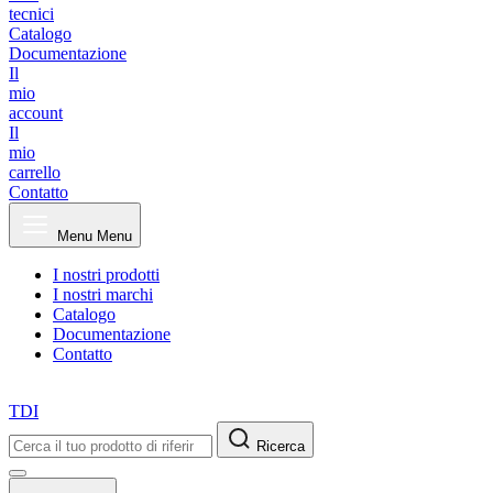
tecnici
Catalogo
Documentazione
Il
mio
account
Il
mio
carrello
Contatto
Menu
Menu
I nostri prodotti
I nostri marchi
Catalogo
Documentazione
Contatto
TDI
Ricerca