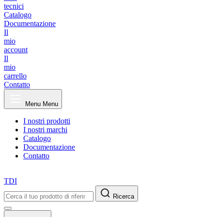
tecnici
Catalogo
Documentazione
Il
mio
account
Il
mio
carrello
Contatto
Menu
Menu
I nostri prodotti
I nostri marchi
Catalogo
Documentazione
Contatto
TDI
Ricerca