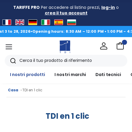
TARIFFE PRO
Per accedere al listino prezzi,
log-in
o
crea il tuo account
28, 2026
•
Opening hours: 8:30 AM – 12:00 PM • 1:00 PM - 4:30 PM
|
Menu
TDI
Ricerca
I nostri prodotti
I nostri marchi
Dati tecnici
Casa
› TDI en 1 clic
TDI en 1 clic