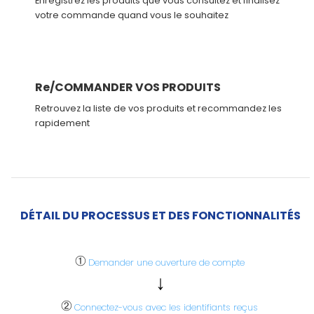
Enregistrez les produits que vous consultez et finalisez
votre commande quand vous le souhaitez
Re/COMMANDER VOS PRODUITS
Retrouvez la liste de vos produits et recommandez les
rapidement
DÉTAIL DU PROCESSUS ET DES FONCTIONNALITÉS
①
Demander une ouverture de compte
↓
②
Connectez-vous avec les identifiants reçus