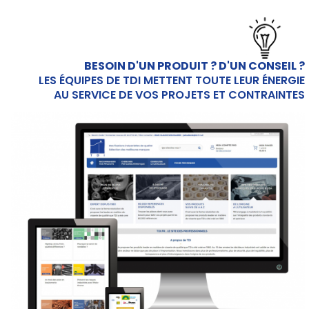
I
BESOIN D'UN PRODUIT ? D'UN CONSEIL ?
nostri
LES ÉQUIPES DE TDI METTENT TOUTE LEUR ÉNERGIE
prodotti
AU SERVICE DE VOS PROJETS ET CONTRAINTES
CAD/3D
I
nostri
marchi
Dati
tecnici
Catalogo
Documentazione