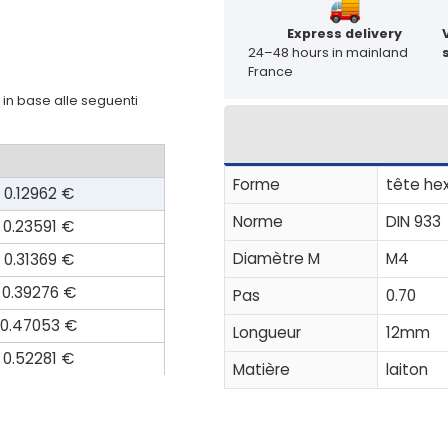
Express delivery
24–48 hours in mainland
France
in base alle seguenti
Forme
tête he
0.12962 €
Norme
DIN 933
0.23591 €
Diamètre M
M4
0.31369 €
0.39276 €
Pas
0.70
0.47053 €
Longueur
12mm
0.52281 €
Matière
laiton