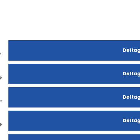
Dettag
e
Dettag
ne
Dettag
ne
Dettag
ne