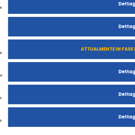
Dettag
ne
Dettag
ATTUALMENTE IN FASE
ne
Dettag
ne
Dettag
e
Dettag
e