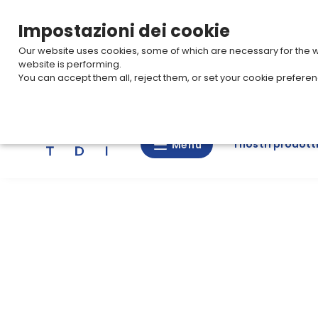
TARIFFE PRO
Per accedere al listino prezzi,
log-in
o
crea i
Impostazioni dei cookie
Our website uses cookies, some of which are necessary for the we
website is performing.
You can accept them all, reject them, or set your cookie prefere
Ricerca
I nostri prodott
Menu
Menu
I
nostri
prodotti
CAD/3D