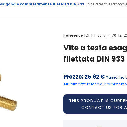
 esagonale completamente filettata DIN 933
› Vite a testa esagonal
Reference TDI:
1-1-33-7-4-70-12-2
Vite a testa es
filettata DIN 93
Prezzo:
25.92 €
Tassa incl
Attualmente in fase di rifornimento
THIS PRODUCT IS CURREN
CONTACT US FOR 