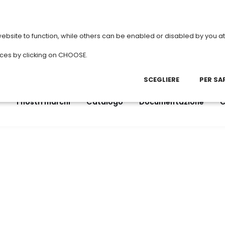
l tuo account
TDI switches to Summer
bsite to function, while others can be enabled or disabled by you at 
nces by clicking on CHOOSE.
SCEGLIERE
PER SAP
i
I nostri marchi
Catalogo
Documentazione
C