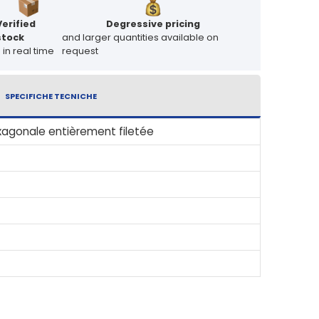
Verified
Degressive pricing
stock
and larger quantities available on
in real time
request
SPECIFICHE TECNICHE
xagonale entièrement filetée