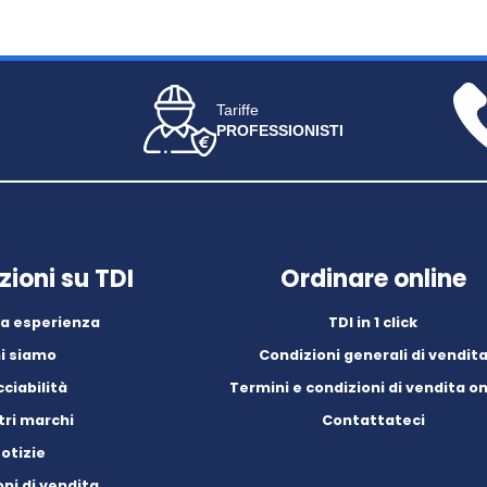
Tariffe
PROFESSIONISTI
zioni su TDI
Ordinare online
ra esperienza
TDI in 1 click
i siamo
Condizioni generali di vendit
ciabilità
Termini e condizioni di vendita on
tri marchi
Contattateci
otizie
ni di vendita