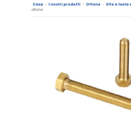
Casa
›
I nostri prodotti
›
Ottone
›
Vite a testa
I
ottone
nostri
marchi
Dati
tecnici
Catalogo
Documentazione
Il
mio
account
Il
mio