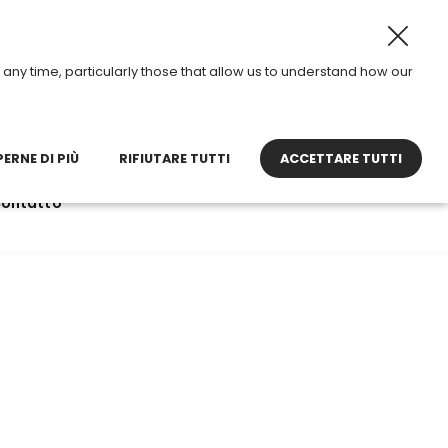
 mode, from August 3 to 28, 2026
•
Opening hours: 8:30 
any time, particularly those that allow us to understand how our
contact@tdi.fr
ERNE DI PIÙ
RIFIUTARE TUTTI
ACCETTARE TUTTI
ontatto