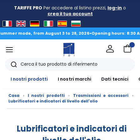
TARIFFE PRO
Per accedere al listino prezzi,
log-in
o
crea il tuo account
er mode, from August 3 to 28, 2026
•
Opening hours: 8:30 AM – 12
Menu
TDI
Ricerca
I nostri prodotti
I nostri marchi
Dati tecnici
Casa
›
I nostri prodotti
›
Trasmissioni e accessori
›
Lubrificatori e indicatori di livello dell'olio
I
Lubrificatori e indicatori di
nostri