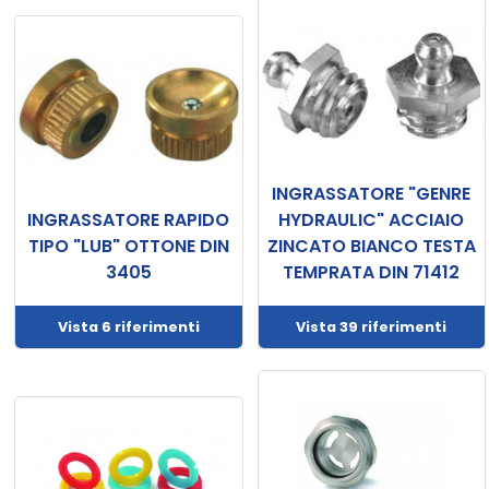
Il
mio
carrello
Contatto
INGRASSATORE "GENRE
INGRASSATORE RAPIDO
HYDRAULIC" ACCIAIO
TIPO "LUB" OTTONE DIN
ZINCATO BIANCO TESTA
3405
TEMPRATA DIN 71412
Vista 6 riferimenti
Vista 39 riferimenti