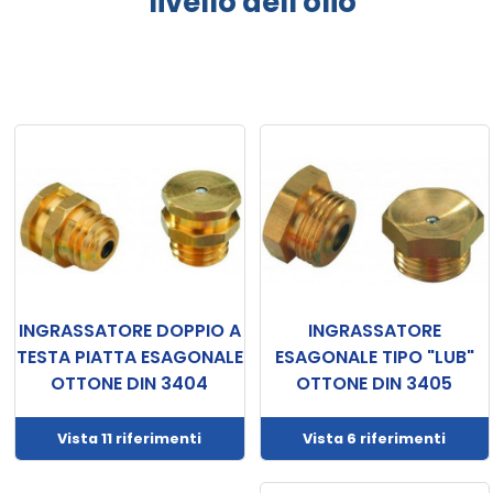
livello dell'olio
prodotti
CAD/3D
I
nostri
marchi
Dati
tecnici
Catalogo
INGRASSATORE DOPPIO A
INGRASSATORE
Documentazione
TESTA PIATTA ESAGONALE
ESAGONALE TIPO "LUB"
OTTONE DIN 3404
OTTONE DIN 3405
Il
mio
Vista 11 riferimenti
Vista 6 riferimenti
account