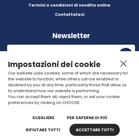
Termini e condizioni di vendita online
Contattateci
Newsletter
Impostazioni dei cookie
Our website uses cookies, some of which are necessary for
Abonnez-vous à nos dernières nouvelles et articles.
the website to function, while others can be enabled or
disabled by you at any time, particularly those that allow us
to understand how our website is performing.
Join us
You can accept them all, reject them, or set your cookie
preferences by clicking on CHOOSE.
SCEGLIERE
PER SAPERNE DI PIÙ
RIFIUTARE TUTTI
ACCETTARE TUTTI
Copyright © 2025 TDI. Tutti i diritti riservati.