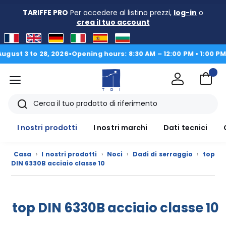
TARIFFE PRO
Per accedere al listino prezzi,
log-in
o
crea il tuo account
t 3 to 28, 2026
•
Opening hours: 8:30 AM – 12:00 PM • 1:00 PM - 4
Menu
TDI
Ricerca
I nostri prodotti
I nostri marchi
Dati tecnici
Casa
›
I nostri prodotti
›
Noci
›
Dadi di serraggio
›
top
DIN 6330B acciaio classe 10
I
nostri
top DIN 6330B acciaio classe 10
prodotti